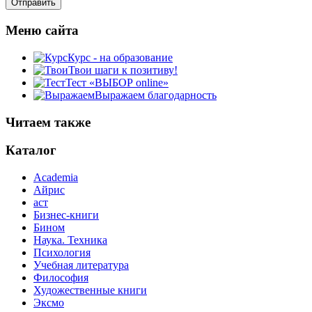
Меню сайта
Курс - на образование
Твои шаги к позитиву!
Тест «ВЫБОР online»
Выражаем благодарность
Читаем также
Каталог
Academia
Айрис
аст
Бизнес-книги
Бином
Наука. Техника
Психология
Учебная литература
Философия
Художественные книги
Эксмо