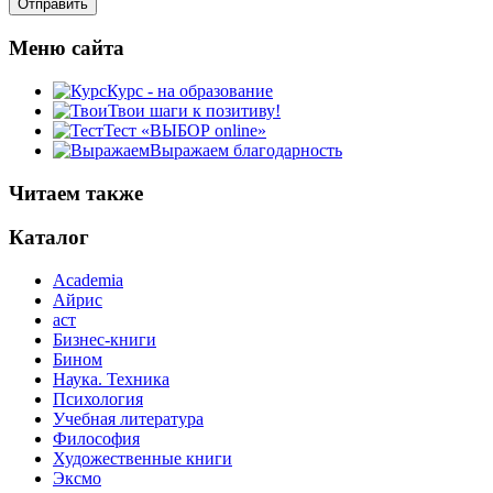
Меню сайта
Курс - на образование
Твои шаги к позитиву!
Тест «ВЫБОР online»
Выражаем благодарность
Читаем также
Каталог
Academia
Айрис
аст
Бизнес-книги
Бином
Наука. Техника
Психология
Учебная литература
Философия
Художественные книги
Эксмо