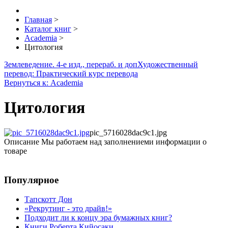
Главная
>
Каталог книг
>
Academia
>
Цитология
Землеведение. 4-е изд., перераб. и доп
Художественный
перевод: Практический курс перевода
Вернуться к: Academia
Цитология
pic_5716028dac9c1.jpg
Описание
Мы работаем над заполнениеми информации о
товаре
Популярное
Тапскотт Дон
«Рекрутинг - это драйв!»
Подходит ли к концу эра бумажных книг?
Книги Роберта Кийосаки