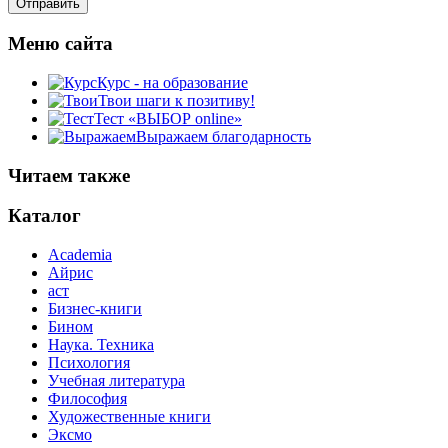
Меню сайта
Курс - на образование
Твои шаги к позитиву!
Тест «ВЫБОР online»
Выражаем благодарность
Читаем также
Каталог
Academia
Айрис
аст
Бизнес-книги
Бином
Наука. Техника
Психология
Учебная литература
Философия
Художественные книги
Эксмо