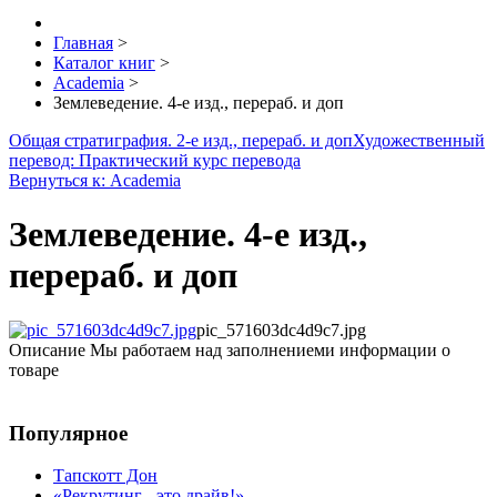
Главная
>
Каталог книг
>
Academia
>
Землеведение. 4-е изд., перераб. и доп
Общая стратиграфия. 2-е изд., перераб. и доп
Художественный
перевод: Практический курс перевода
Вернуться к: Academia
Землеведение. 4-е изд.,
перераб. и доп
pic_571603dc4d9c7.jpg
Описание
Мы работаем над заполнениеми информации о
товаре
Популярное
Тапскотт Дон
«Рекрутинг - это драйв!»