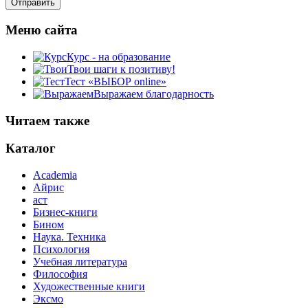
Меню сайта
Курс - на образование
Твои шаги к позитиву!
Тест «ВЫБОР online»
Выражаем благодарность
Читаем также
Каталог
Academia
Айрис
аст
Бизнес-книги
Бином
Наука. Техника
Психология
Учебная литература
Философия
Художественные книги
Эксмо