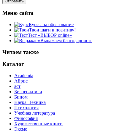
Меню сайта
Курс - на образование
Твои шаги к позитиву!
Тест «ВЫБОР online»
Выражаем благодарность
Читаем также
Каталог
Academia
Айрис
аст
Бизнес-книги
Бином
Наука. Техника
Психология
Учебная литература
Философия
Художественные книги
Эксмо