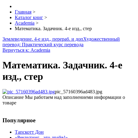
Главная
>
Каталог книг
>
Academia
>
Математика. Задачник. 4-е изд., стер
Землеведение. 4-е изд., перераб. и доп
Художественный
перевод: Практический курс перевода
Вернуться к: Academia
Математика. Задачник. 4-е
изд., стер
pic_57160396ad483.jpg
Описание
Мы работаем над заполнениеми информации о
товаре
Популярное
Тапскотт Дон
«Рекрутинг - это драйв!»