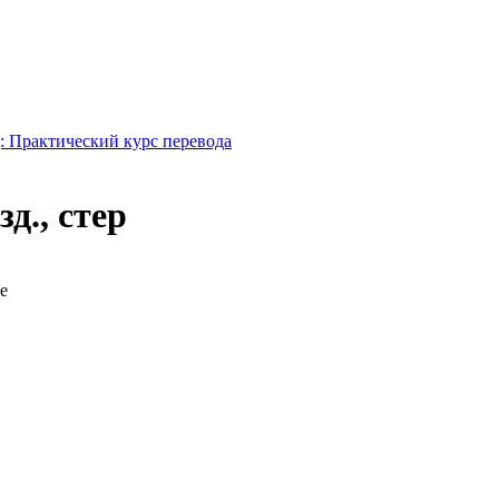
 Практический курс перевода
д., стер
е