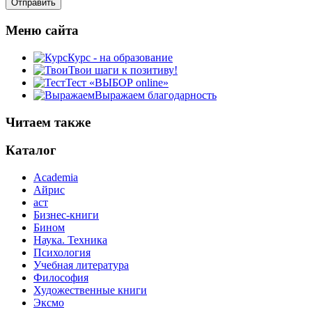
Меню сайта
Курс - на образование
Твои шаги к позитиву!
Тест «ВЫБОР online»
Выражаем благодарность
Читаем также
Каталог
Academia
Айрис
аст
Бизнес-книги
Бином
Наука. Техника
Психология
Учебная литература
Философия
Художественные книги
Эксмо