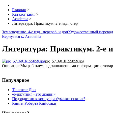
Главная
>
Каталог книг
>
Academia
>
Литература: Практикум. 2-е изд., стер
Землеведение. 4-е изд., перераб. и доп
Художественный перевод:
Вернуться к: Academia
Литература: Практикум. 2-е из
pic_571601b155b59.jpg
Описание
Мы работаем над заполнениеми информации о товар
Популярное
Тапскотт Дон
«Рекрутинг - это драйв!»
Подходит ли к концу эра бумажных книг?
Книги Роберта Кийосаки