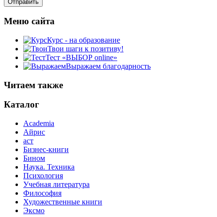
Меню сайта
Курс - на образование
Твои шаги к позитиву!
Тест «ВЫБОР online»
Выражаем благодарность
Читаем также
Каталог
Academia
Айрис
аст
Бизнес-книги
Бином
Наука. Техника
Психология
Учебная литература
Философия
Художественные книги
Эксмо