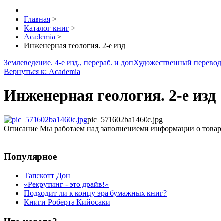
Главная
>
Каталог книг
>
Academia
>
Инженерная геология. 2-е изд
Землеведение. 4-е изд., перераб. и доп
Художественный перевод:
Вернуться к: Academia
Инженерная геология. 2-е изд
pic_571602ba1460c.jpg
Описание
Мы работаем над заполнениеми информации о товар
Популярное
Тапскотт Дон
«Рекрутинг - это драйв!»
Подходит ли к концу эра бумажных книг?
Книги Роберта Кийосаки