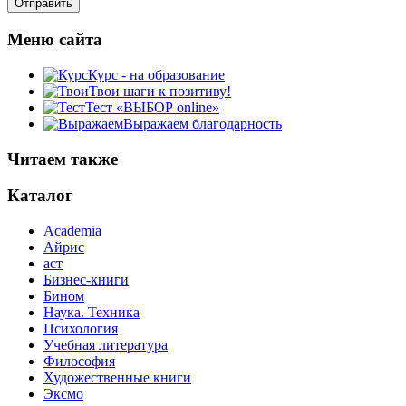
Меню сайта
Курс - на образование
Твои шаги к позитиву!
Тест «ВЫБОР online»
Выражаем благодарность
Читаем также
Каталог
Academia
Айрис
аст
Бизнес-книги
Бином
Наука. Техника
Психология
Учебная литература
Философия
Художественные книги
Эксмо