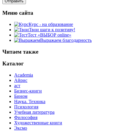
Меню сайта
Курс - на образование
Твои шаги к позитиву!
Тест «ВЫБОР online»
Выражаем благодарность
Читаем также
Каталог
Academia
Айрис
аст
Бизнес-книги
Бином
Наука. Техника
Психология
Учебная литература
Философия
Художественные книги
Эксмо