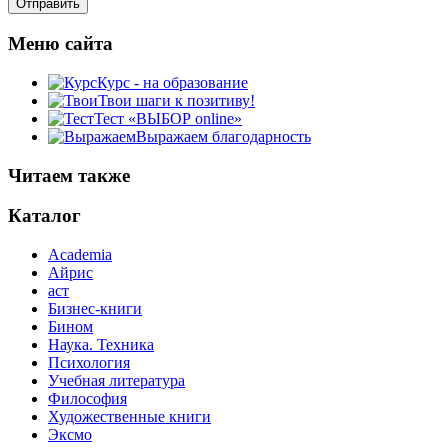
Меню сайта
Курс - на образование
Твои шаги к позитиву!
Тест «ВЫБОР online»
Выражаем благодарность
Читаем также
Каталог
Academia
Айрис
аст
Бизнес-книги
Бином
Наука. Техника
Психология
Учебная литература
Философия
Художественные книги
Эксмо