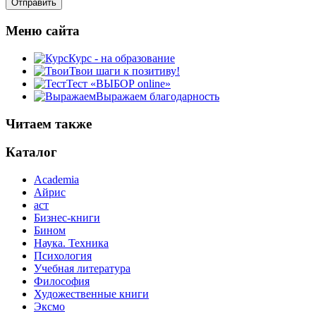
Меню сайта
Курс - на образование
Твои шаги к позитиву!
Тест «ВЫБОР online»
Выражаем благодарность
Читаем также
Каталог
Academia
Айрис
аст
Бизнес-книги
Бином
Наука. Техника
Психология
Учебная литература
Философия
Художественные книги
Эксмо