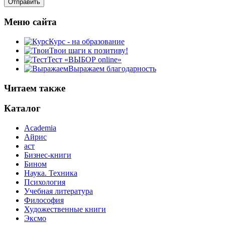
Меню сайта
Курс - на образование
Твои шаги к позитиву!
Тест «ВЫБОР online»
Выражаем благодарность
Читаем также
Каталог
Academia
Айрис
аст
Бизнес-книги
Бином
Наука. Техника
Психология
Учебная литература
Философия
Художественные книги
Эксмо