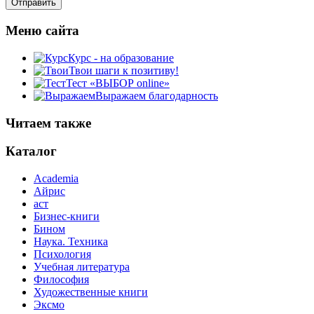
Меню сайта
Курс - на образование
Твои шаги к позитиву!
Тест «ВЫБОР online»
Выражаем благодарность
Читаем также
Каталог
Academia
Айрис
аст
Бизнес-книги
Бином
Наука. Техника
Психология
Учебная литература
Философия
Художественные книги
Эксмо