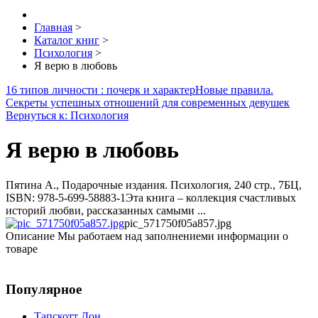
Главная
>
Каталог книг
>
Психология
>
Я верю в любовь
16 типов личности : почерк и характер
Новые правила.
Секреты успешных отношений для современных девушек
Вернуться к: Психология
Я верю в любовь
Пятина А., Подарочные издания. Психология, 240 стр., 7БЦ,
ISBN: 978-5-699-58883-1Эта книга – коллекция счастливых
историй любви, рассказанных самыми ...
pic_571750f05a857.jpg
Описание
Мы работаем над заполнениеми информации о
товаре
Популярное
Тапскотт Дон