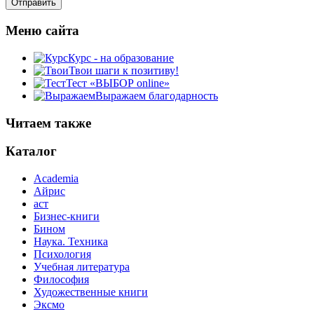
Меню сайта
Курс - на образование
Твои шаги к позитиву!
Тест «ВЫБОР online»
Выражаем благодарность
Читаем также
Каталог
Academia
Айрис
аст
Бизнес-книги
Бином
Наука. Техника
Психология
Учебная литература
Философия
Художественные книги
Эксмо