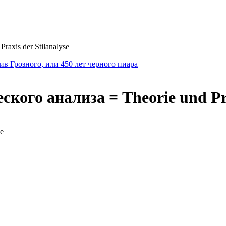
axis der Stilanalyse
в Грозного, или 450 лет черного пиара
кого анализа = Theorie und Prax
е