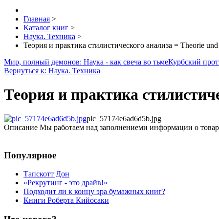
Главная
>
Каталог книг
>
Наука. Техника
>
Теория и практика стилистического анализа = Theorie und Pr
Мир, полный демонов: Наука - как свеча во тьме
Курбский проти
Вернуться к: Наука. Техника
Теория и практика стилистичес
pic_57174e6ad6d5b.jpg
Описание
Мы работаем над заполнениеми информации о товар
Популярное
Тапскотт Дон
«Рекрутинг - это драйв!»
Подходит ли к концу эра бумажных книг?
Книги Роберта Кийосаки