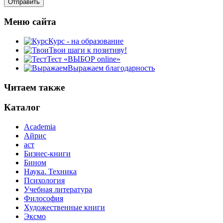
Меню сайта
Курс - на образование
Твои шаги к позитиву!
Тест «ВЫБОР online»
Выражаем благодарность
Читаем также
Каталог
Academia
Айрис
аст
Бизнес-книги
Бином
Наука. Техника
Психология
Учебная литература
Философия
Художественные книги
Эксмо