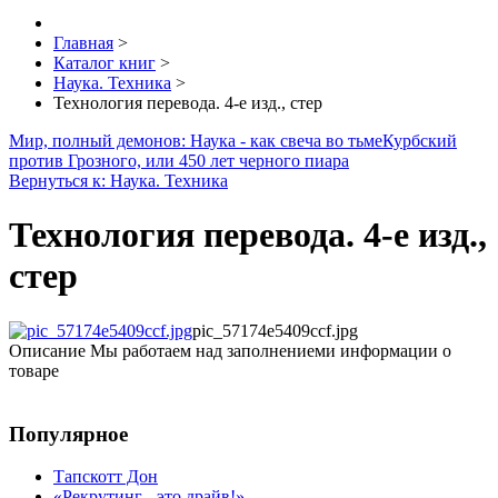
Главная
>
Каталог книг
>
Наука. Техника
>
Технология перевода. 4-е изд., стер
Мир, полный демонов: Наука - как свеча во тьме
Курбский
против Грозного, или 450 лет черного пиара
Вернуться к: Наука. Техника
Технология перевода. 4-е изд.,
стер
pic_57174e5409ccf.jpg
Описание
Мы работаем над заполнениеми информации о
товаре
Популярное
Тапскотт Дон
«Рекрутинг - это драйв!»