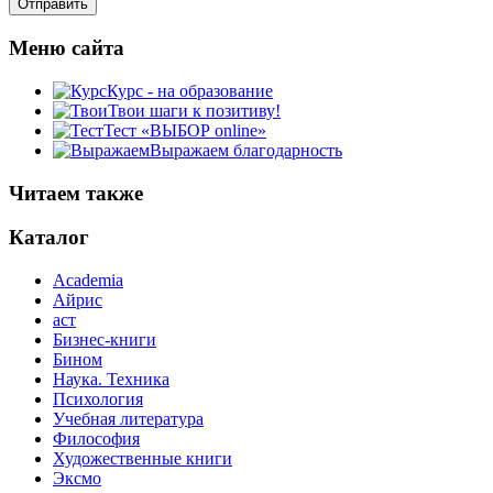
Меню сайта
Курс - на образование
Твои шаги к позитиву!
Тест «ВЫБОР online»
Выражаем благодарность
Читаем также
Каталог
Academia
Айрис
аст
Бизнес-книги
Бином
Наука. Техника
Психология
Учебная литература
Философия
Художественные книги
Эксмо