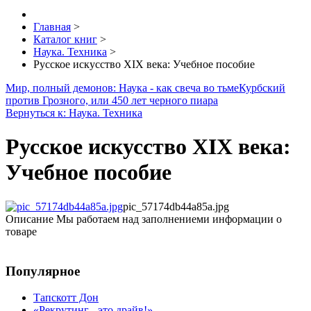
Главная
>
Каталог книг
>
Наука. Техника
>
Русское искусство XIX века: Учебное пособие
Мир, полный демонов: Наука - как свеча во тьме
Курбский
против Грозного, или 450 лет черного пиара
Вернуться к: Наука. Техника
Русское искусство XIX века:
Учебное пособие
pic_57174db44a85a.jpg
Описание
Мы работаем над заполнениеми информации о
товаре
Популярное
Тапскотт Дон
«Рекрутинг - это драйв!»