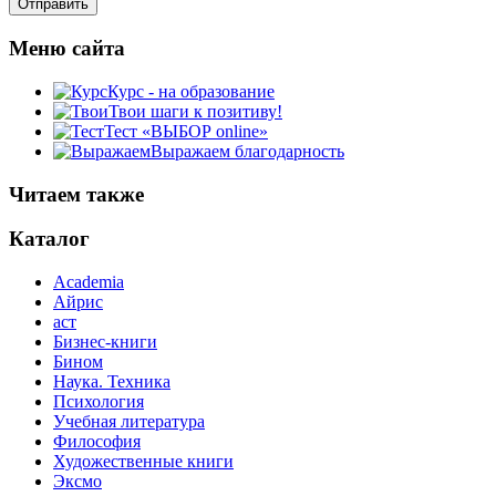
Меню сайта
Курс - на образование
Твои шаги к позитиву!
Тест «ВЫБОР online»
Выражаем благодарность
Читаем также
Каталог
Academia
Айрис
аст
Бизнес-книги
Бином
Наука. Техника
Психология
Учебная литература
Философия
Художественные книги
Эксмо