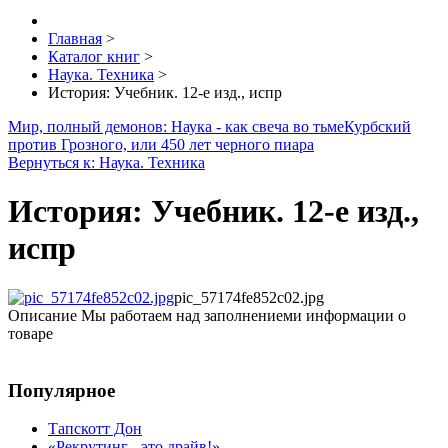
Главная
>
Каталог книг
>
Наука. Техника
>
История: Учебник. 12-е изд., испр
Мир, полный демонов: Наука - как свеча во тьме
Курбский
против Грозного, или 450 лет черного пиара
Вернуться к: Наука. Техника
История: Учебник. 12-е изд.,
испр
pic_57174fe852c02.jpg
Описание
Мы работаем над заполнениеми информации о
товаре
Популярное
Тапскотт Дон
«Рекрутинг - это драйв!»