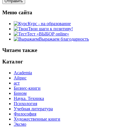
Меню сайта
Курс - на образование
Твои шаги к позитиву!
Тест «ВЫБОР online»
Выражаем благодарность
Читаем также
Каталог
Academia
Айрис
аст
Бизнес-книги
Бином
Наука. Техника
Психология
Учебная литература
Философия
Художественные книги
Эксмо