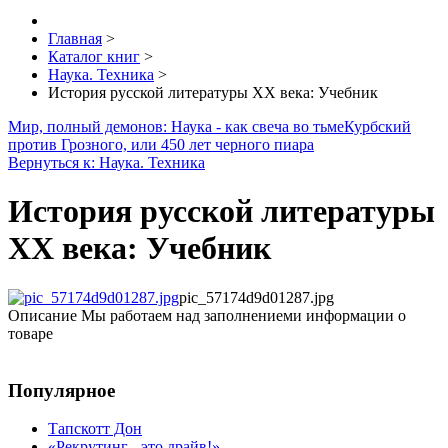
Главная
>
Каталог книг
>
Наука. Техника
>
История русской литературы XX века: Учебник
Мир, полный демонов: Наука - как свеча во тьме
Курбский
против Грозного, или 450 лет черного пиара
Вернуться к: Наука. Техника
История русской литературы
XX века: Учебник
pic_57174d9d01287.jpg
Описание
Мы работаем над заполнениеми информации о
товаре
Популярное
Тапскотт Дон
«Рекрутинг - это драйв!»