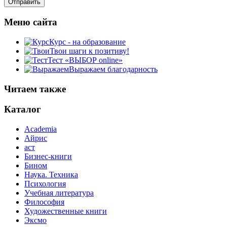
Меню сайта
Курс - на образование
Твои шаги к позитиву!
Тест «ВЫБОР online»
Выражаем благодарность
Читаем также
Каталог
Academia
Айрис
аст
Бизнес-книги
Бином
Наука. Техника
Психология
Учебная литература
Философия
Художественные книги
Эксмо