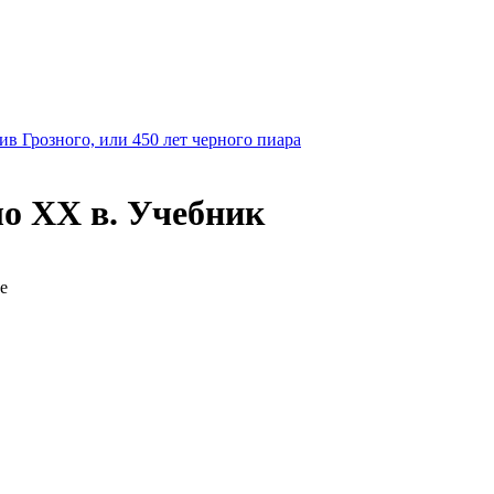
в Грозного, или 450 лет черного пиара
ло XX в. Учебник
е