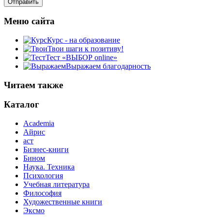
Меню сайта
Курс - на образование
Твои шаги к позитиву!
Тест «ВЫБОР online»
Выражаем благодарность
Читаем также
Каталог
Academia
Айрис
аст
Бизнес-книги
Бином
Наука. Техника
Психология
Учебная литература
Философия
Художественные книги
Эксмо