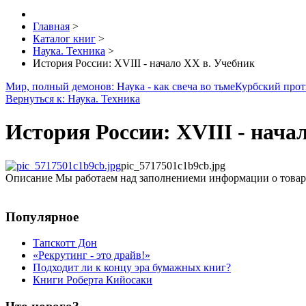
Главная
>
Каталог книг
>
Наука. Техника
>
История России: XVIII - начало XX в. Учебник
Мир, полный демонов: Наука - как свеча во тьме
Курбский проти
Вернуться к: Наука. Техника
История России: XVIII - нача
pic_5717501c1b9cb.jpg
Описание
Мы работаем над заполнениеми информации о товар
Популярное
Тапскотт Дон
«Рекрутинг - это драйв!»
Подходит ли к концу эра бумажных книг?
Книги Роберта Кийосаки