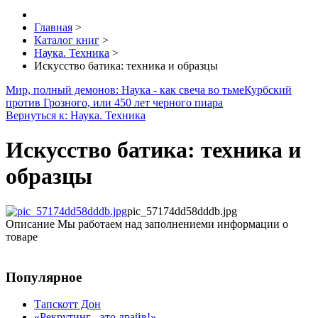
Главная
>
Каталог книг
>
Наука. Техника
>
Искусство батика: техника и образцы
Мир, полный демонов: Наука - как свеча во тьме
Курбский
против Грозного, или 450 лет черного пиара
Вернуться к: Наука. Техника
Искусство батика: техника и
образцы
pic_57174dd58dddb.jpg
Описание
Мы работаем над заполнениеми информации о
товаре
Популярное
Тапскотт Дон
«Рекрутинг - это драйв!»