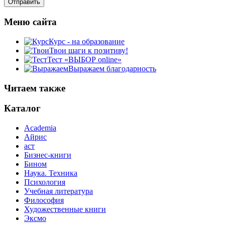
Меню сайта
Курс - на образование
Твои шаги к позитиву!
Тест «ВЫБОР online»
Выражаем благодарность
Читаем также
Каталог
Academia
Айрис
аст
Бизнес-книги
Бином
Наука. Техника
Психология
Учебная литература
Философия
Художественные книги
Эксмо