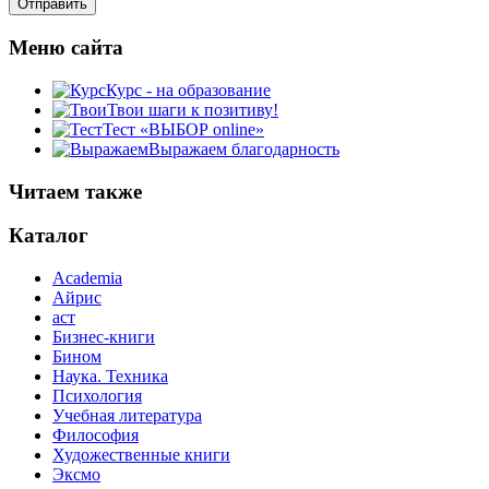
Меню сайта
Курс - на образование
Твои шаги к позитиву!
Тест «ВЫБОР online»
Выражаем благодарность
Читаем также
Каталог
Academia
Айрис
аст
Бизнес-книги
Бином
Наука. Техника
Психология
Учебная литература
Философия
Художественные книги
Эксмо