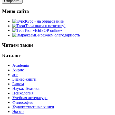
Меню сайта
Курс - на образование
Твои шаги к позитиву!
Тест «ВЫБОР online»
Выражаем благодарность
Читаем также
Каталог
Academia
Айрис
аст
Бизнес-книги
Бином
Наука. Техника
Психология
Учебная литература
Философия
Художественные книги
Эксмо