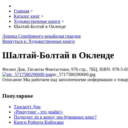
Главная
>
Каталог книг
>
Художественные книги
>
Шалтай-Болтай в Окленде
Лирика Серебряного века
Белая гвардия
Вернуться к: Художественные книги
Шалтай-Болтай в Окленде
Филип Дик, Гиганты Фантастики, 976 стр., 7БЦ, ISBN: 978-5-6
pic_5717580290600.jpg
Описание
Мы работаем над заполнениеми информации о товар
Популярное
Тапскотт Дон
«Рекрутинг - это драйв!»
Подходит ли к концу эра бумажных книг?
Книги Роберта Кийосаки