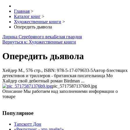
Главная
>
Каталог книг
>
Художественные книги
>
Опередить дьявола
Лирика Серебряного века
Белая гвардия
Вернуться к: Художественные книги
Опередить дьявола
Хейдер М., 576 стр., ISBN: 978-5-17-079633-5Автор блестящих
детективов и триллеров - британская писательница Мо
Хайдер свой дебютный роман Birdman ...
pic_57175871376b9.jpg
Описание
Мы работаем над заполнениеми информации о
товаре
Популярное
Тапскотт Дон
«Рекрутинг - это драйв!»