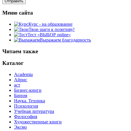
Меню сайта
Курс - на образование
Твои шаги к позитиву!
Тест «ВЫБОР online»
Выражаем благодарность
Читаем также
Каталог
Academia
Айрис
аст
Бизнес-книги
Бином
Наука. Техника
Психология
Учебная литература
Философия
Художественные книги
Эксмо