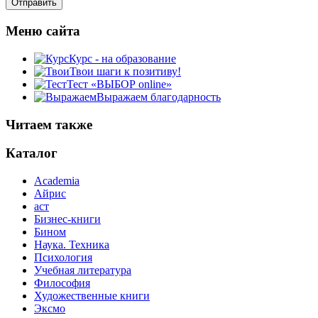
Меню сайта
Курс - на образование
Твои шаги к позитиву!
Тест «ВЫБОР online»
Выражаем благодарность
Читаем также
Каталог
Academia
Айрис
аст
Бизнес-книги
Бином
Наука. Техника
Психология
Учебная литература
Философия
Художественные книги
Эксмо