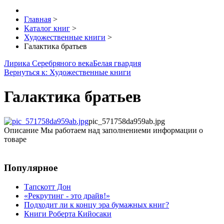
Главная
>
Каталог книг
>
Художественные книги
>
Галактика братьев
Лирика Серебряного века
Белая гвардия
Вернуться к: Художественные книги
Галактика братьев
pic_571758da959ab.jpg
Описание
Мы работаем над заполнениеми информации о
товаре
Популярное
Тапскотт Дон
«Рекрутинг - это драйв!»
Подходит ли к концу эра бумажных книг?
Книги Роберта Кийосаки