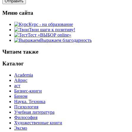
Меню сайта
Курс - на образование
Твои шаги к позитиву!
Тест «ВЫБОР online»
Выражаем благодарность
Читаем также
Каталог
Academia
Айрис
аст
Бизнес-книги
Бином
Наука. Техника
Психология
Учебная литература
Философия
Художественные книги
Эксмо