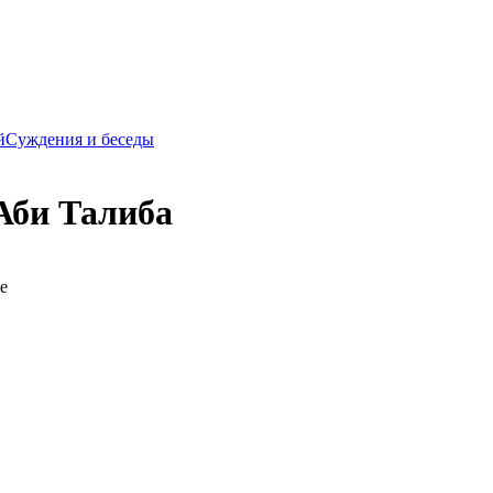
й
Суждения и беседы
Аби Талиба
е