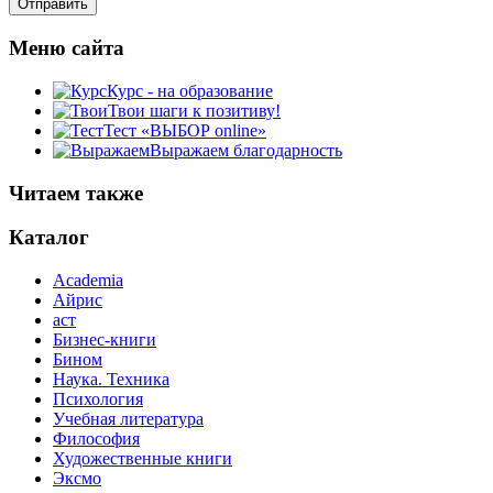
Меню сайта
Курс - на образование
Твои шаги к позитиву!
Тест «ВЫБОР online»
Выражаем благодарность
Читаем также
Каталог
Academia
Айрис
аст
Бизнес-книги
Бином
Наука. Техника
Психология
Учебная литература
Философия
Художественные книги
Эксмо