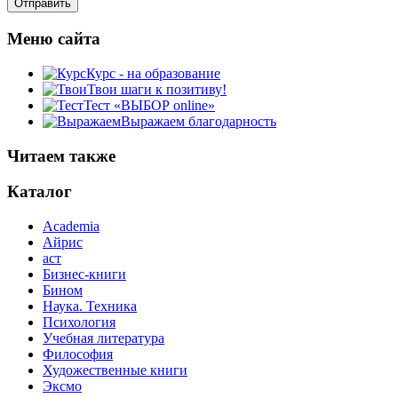
Меню сайта
Курс - на образование
Твои шаги к позитиву!
Тест «ВЫБОР online»
Выражаем благодарность
Читаем также
Каталог
Academia
Айрис
аст
Бизнес-книги
Бином
Наука. Техника
Психология
Учебная литература
Философия
Художественные книги
Эксмо