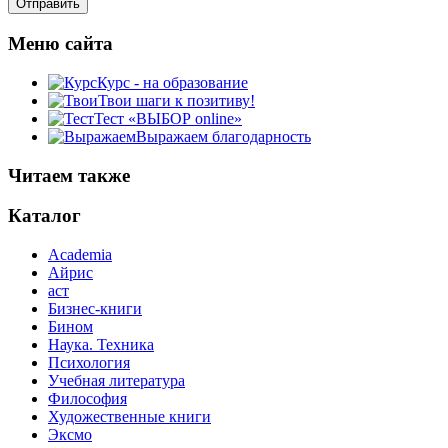
Меню сайта
Курс - на образование
Твои шаги к позитиву!
Тест «ВЫБОР online»
Выражаем благодарность
Читаем также
Каталог
Academia
Айрис
аст
Бизнес-книги
Бином
Наука. Техника
Психология
Учебная литература
Философия
Художественные книги
Эксмо