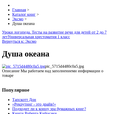
Главная
>
Каталог книг
>
Эксмо
>
Душа океана
Уроки логопеда. Тесты на развитие речи для детей от 2 до 7
лет
Универсальная хрестоматия 1 класс
Вернуться к: Эксмо
Душа океана
pic_5715d4480c0a5.jpg
Описание
Мы работаем над заполнениеми информации о
товаре
Популярное
Тапскотт Дон
«Рекрутинг - это драйв!»
Подходит ли к концу эра бумажных книг?
Книги Роберта Кийосаки