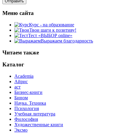
Меню сайта
Курс - на образование
Твои шаги к позитиву!
Тест «ВЫБОР online»
Выражаем благодарность
Читаем также
Каталог
Academia
Айрис
аст
Бизнес-книги
Бином
Наука. Техника
Психология
Учебная литература
Философия
Художественные книги
Эксмо