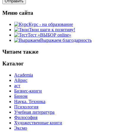
Меню сайта
Курс - на образование
Твои шаги к позитиву!
Тест «ВЫБОР online»
Выражаем благодарность
Читаем также
Каталог
Academia
Айрис
аст
Бизнес-книги
Бином
Наука. Техника
Психология
Учебная литература
Философия
Художественные книги
Эксмо