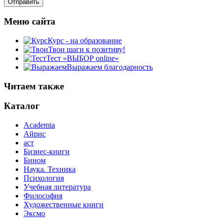
Меню сайта
Курс - на образование
Твои шаги к позитиву!
Тест «ВЫБОР online»
Выражаем благодарность
Читаем также
Каталог
Academia
Айрис
аст
Бизнес-книги
Бином
Наука. Техника
Психология
Учебная литература
Философия
Художественные книги
Эксмо