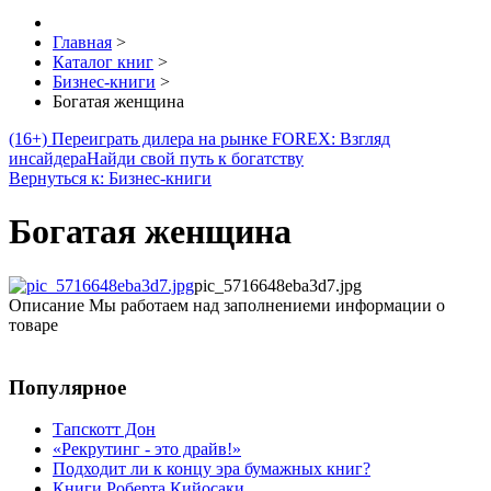
Главная
>
Каталог книг
>
Бизнес-книги
>
Богатая женщина
(16+) Переиграть дилера на рынке FOREX: Взгляд
инсайдера
Найди свой путь к богатству
Вернуться к: Бизнес-книги
Богатая женщина
pic_5716648eba3d7.jpg
Описание
Мы работаем над заполнениеми информации о
товаре
Популярное
Тапскотт Дон
«Рекрутинг - это драйв!»
Подходит ли к концу эра бумажных книг?
Книги Роберта Кийосаки