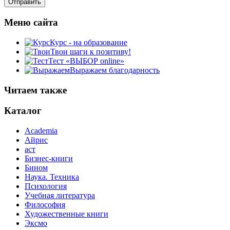
Меню сайта
Курс - на образование
Твои шаги к позитиву!
Тест «ВЫБОР online»
Выражаем благодарность
Читаем также
Каталог
Academia
Айрис
аст
Бизнес-книги
Бином
Наука. Техника
Психология
Учебная литература
Философия
Художественные книги
Эксмо