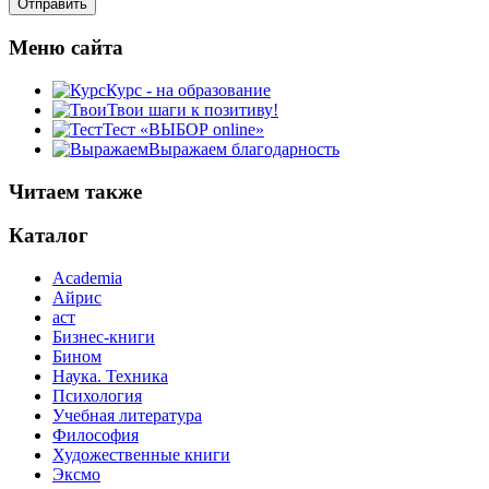
Меню сайта
Курс - на образование
Твои шаги к позитиву!
Тест «ВЫБОР online»
Выражаем благодарность
Читаем также
Каталог
Academia
Айрис
аст
Бизнес-книги
Бином
Наука. Техника
Психология
Учебная литература
Философия
Художественные книги
Эксмо