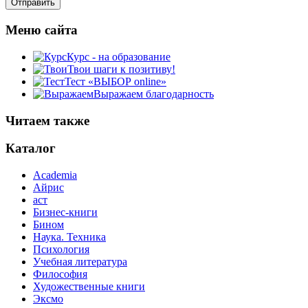
Меню сайта
Курс - на образование
Твои шаги к позитиву!
Тест «ВЫБОР online»
Выражаем благодарность
Читаем также
Каталог
Academia
Айрис
аст
Бизнес-книги
Бином
Наука. Техника
Психология
Учебная литература
Философия
Художественные книги
Эксмо