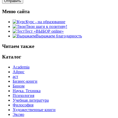
Меню сайта
Курс - на образование
Твои шаги к позитиву!
Тест «ВЫБОР online»
Выражаем благодарность
Читаем также
Каталог
Academia
Айрис
аст
Бизнес-книги
Бином
Наука. Техника
Психология
Учебная литература
Философия
Художественные книги
Эксмо