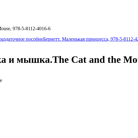
ouse, 978-5-8112-4016-6
раздаточное пособие
Бернетт. Маленькая принцесса, 978-5-8112-4
 и мышка.The Cat and the Mous
е