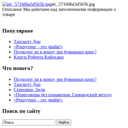
pic_571606a5d5b5b.jpg
Описание
Мы работаем над заполнениеми информации о
товаре
Популярное
Тапскотт Дон
«Рекрутинг - это драйв!»
Подходит ли к концу эра бумажных книг?
Книги Роберта Кийосаки
Что нового?
Подходит ли к концу эра бумажных книг?
Тапскотт Дон
Серновиц Энди
«Переговоры без поражения. Гарвардский метод»
«Рекрутинг - это драйв!»
Поиск по сайту
Найти