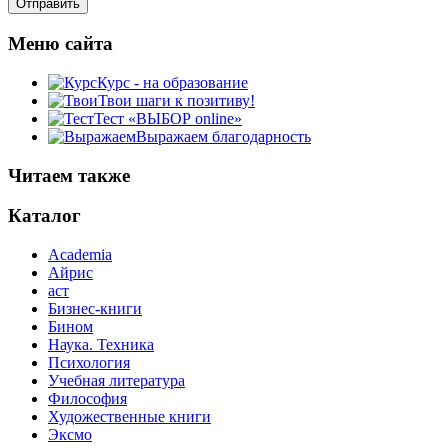
Меню сайта
Курс - на образование
Твои шаги к позитиву!
Тест «ВЫБОР online»
Выражаем благодарность
Читаем также
Каталог
Academia
Айрис
аст
Бизнес-книги
Бином
Наука. Техника
Психология
Учебная литература
Философия
Художественные книги
Эксмо