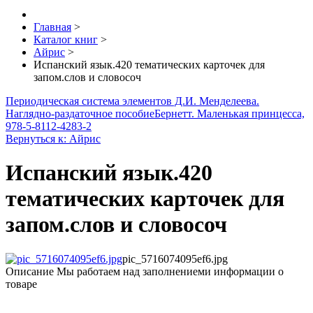
Главная
>
Каталог книг
>
Айрис
>
Испанский язык.420 тематических карточек для
запом.слов и словосоч
Периодическая система элементов Д.И. Менделеева.
Наглядно-раздаточное пособие
Бернетт. Маленькая принцесса,
978-5-8112-4283-2
Вернуться к: Айрис
Испанский язык.420
тематических карточек для
запом.слов и словосоч
pic_5716074095ef6.jpg
Описание
Мы работаем над заполнениеми информации о
товаре