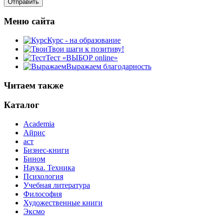
Меню сайта
Курс - на образование
Твои шаги к позитиву!
Тест «ВЫБОР online»
Выражаем благодарность
Читаем также
Каталог
Academia
Айрис
аст
Бизнес-книги
Бином
Наука. Техника
Психология
Учебная литература
Философия
Художественные книги
Эксмо